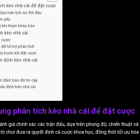
ích kèo nhà cái để đặt cược
dựa trên lịch sử đối đầu
ểm yếu
ị khi tham khảo kèo
h kèo nhà cái
t cược
 để hỗ trợ phân tích
a trước khi đặt cược
n định kèo nhà cái
c đảm bảo độ tin cậy
hận định kèo nhà cái
ụng phân tích kèo nhà cái để đặt cược
ánh giá chính xác các trận đấu, dựa trên phong độ, chiến thuật và
ời chơi đưa ra quyết định cá cược khoa học, đồng thời tối ưu hóa 