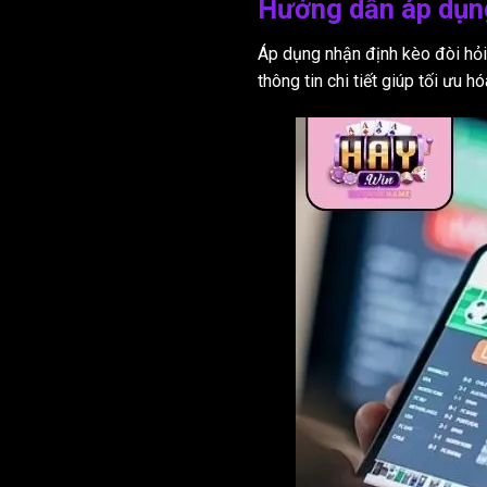
Hướng dẫn áp dụng
Áp dụng nhận định kèo đòi hỏi 
thông tin chi tiết giúp tối ưu 