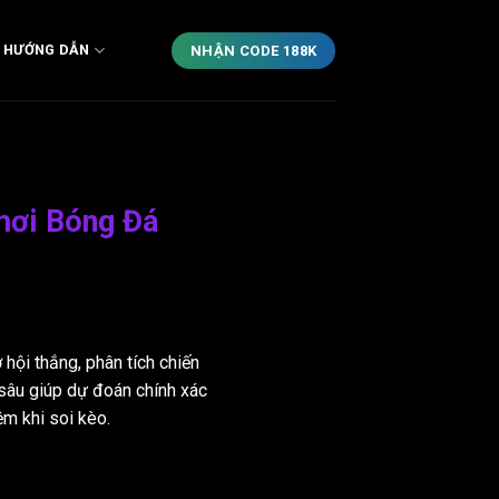
HƯỚNG DẪN
NHẬN CODE 188K
hơi Bóng Đá
hội thắng, phân tích chiến
 sâu giúp dự đoán chính xác
ệm khi soi kèo.