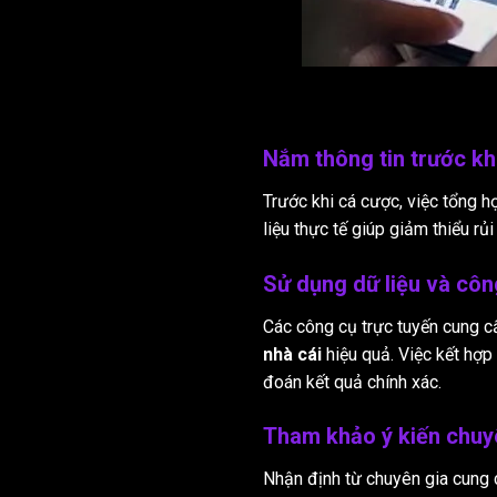
Nắm thông tin trước kh
Trước khi cá cược, việc tổng h
liệu thực tế giúp giảm thiểu rủ
Sử dụng dữ liệu và côn
Các công cụ trực tuyến cung c
nhà cái
hiệu quả. Việc kết hợp
đoán kết quả chính xác.
Tham khảo ý kiến chuyê
Nhận định từ chuyên gia cung c