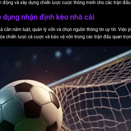
ến động và xây dựng chiến lược cược thông minh cho các trận đấu l
p dụng nhận định kèo nhà cái
 cần nắm luật, quản lý vốn và chọn nguồn thông tin uy tín. Việc p
hóa chiến lược cá cược và bảo vệ vốn trong các trận đấu quan trọn