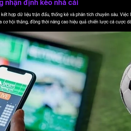
 nhận định kèo nhà cái
kết hợp dữ liệu trận đấu, thống kê và phân tích chuyên sâu. Việc
hóa cơ hội thắng, đồng thời nâng cao hiệu quả chiến lược cá cược dà