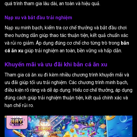
quá trình tham gia lâu dài, an toàn và hiệu quả.
Nạp xu và bắt đầu trải nghiệm
Nạp xu minh bạch, kiểm tra cơ chế thưởng và bắt đầu chơi
theo hướng dẫn giúp thao tác thuận tiện, kết quả chuẩn xác
và rủi ro giảm. Áp dụng đúng cơ chế cho từng trò trong
bắn
cá ăn xu
giúp trải nghiệm an toàn, bền vững và hấp dẫn.
Khuyến mãi và ưu đãi khi bắn cá ăn xu
Tham gia cá ăn xu đi kèm nhiều chương trình khuyến mãi và
ưu đãi giúp tối ưu trải nghiệm. Các chương trình minh bạch,
điều kiện rõ ràng và dễ áp dụng. Hiểu cơ chế thưởng, áp dụng
đúng cách giúp trải nghiệm thuận tiện, kết quả chính xác và
hạn chế rủi ro.