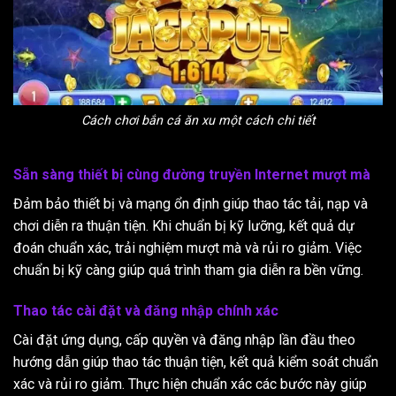
Cách chơi bắn cá ăn xu một cách chi tiết
Sẵn sàng thiết bị cùng đường truyền Internet mượt mà
Đảm bảo thiết bị và mạng ổn định giúp thao tác tải, nạp và
chơi diễn ra thuận tiện. Khi chuẩn bị kỹ lưỡng, kết quả dự
đoán chuẩn xác, trải nghiệm mượt mà và rủi ro giảm. Việc
chuẩn bị kỹ càng giúp quá trình tham gia diễn ra bền vững.
Thao tác cài đặt và đăng nhập chính xác
Cài đặt ứng dụng, cấp quyền và đăng nhập lần đầu theo
hướng dẫn giúp thao tác thuận tiện, kết quả kiểm soát chuẩn
xác và rủi ro giảm. Thực hiện chuẩn xác các bước này giúp