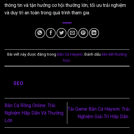
thông tin và tận hưởng cơ hội thưởng lớn, tối ưu trải nghiệm
và duy trì an toàn trong quá trình tham gia.
Bài viết này được đăng trong
Bắn Cá Haywin
. Đánh dấu
liên kết thường
trực
.
SEO
Bắn Cá Rồng Online: Trải
Tải Game Bắn Cá Haywin: Trải
Nghiệm Hấp Dẫn Và Thưởng
Nghiệm Giải Trí Hấp Dẫn
Lớn